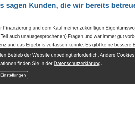
s sagen Kunden, die wir bereits betreu
 der Finanzierung und dem Kauf meiner zukünftigen Eigentumsw
m Teil auch unausgesprochenen) Fragen und war immer gut vorber
enz und das Ergebnis verlassen konnte. Es gibt keine bessere 
!
en Betrieb der Website unbedingt erforderlich. Andere Cookies
ationen finden Sie in der
Datenschutzerklärung
.
 Einstellungen
·
·
·
·
Impressum
Datenschutz
Erstinformation
Beschwerden
Cookies