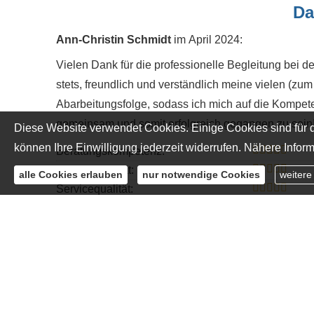
Da
Ann-Christin Schmidt
im April 2024:
Vielen Dank für die professionelle Begleitung bei
stets, freundlich und verständlich meine vielen (zu
Abarbeitungsfolge, sodass ich mich auf die Kompet
gemeinsam und somit erfolgreich gegangen zu sein
Diese Website verwendet Cookies. Einige Cookies sind für d
können Ihre Einwilligung jederzeit widerrufen. Nähere Inform
Beratungskompetenz:
Produktqualität:
alle Cookies erlauben
nur notwendige Cookies
weitere
Servicequalität:
« alle Bewertungen anzeigen