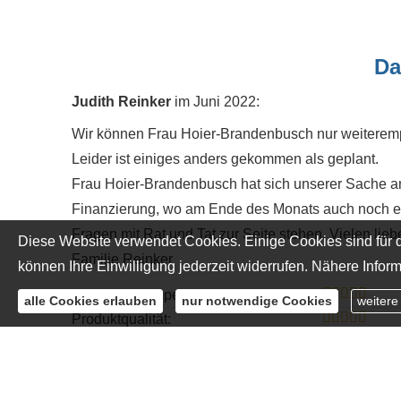
Da
Judith Reinker
im Juni 2022:
Wir können Frau Hoier-Brandenbusch nur weiterempf
Leider ist einiges anders gekommen als geplant.
Frau Hoier-Brandenbusch hat sich unserer Sache a
Finanzierung, wo am Ende des Monats auch noch einig
Fragen mit Rat und Tat zur Seite stehen. Vielen lie
Diese Website verwendet Cookies. Einige Cookies sind für d
Familie Reinker
können Ihre Einwilligung jederzeit widerrufen. Nähere Inform
Beratungskompetenz:
alle Cookies erlauben
nur notwendige Cookies
weitere
Produktqualität:
Servicequalität:
« alle Bewertungen anzeigen