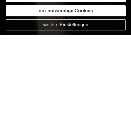
nur notwendige Cookies
weitere Einstellungen
Das sagen Kunden, die wir bereits
betreuen:
Christel Ferlmann
im Mai 2025:
Wir bedanken uns ganz herzlich bei Herrn
Hillgruber für seine hervorragende professionelle
Begleitung beim Kauf einer Eigentumswohnung.
Besonders hervorzuheben sind sein Engagement,
seine hohe fachliche Kompetenz, seine Empathie