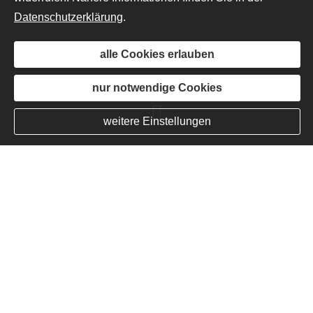
Datenschutzerklärung
.
alle Cookies erlauben
nur notwendige Cookies
weitere Einstellungen
Das sagen Kunden, die wir bereits
betreuen:
Ann-Christin Schmidt
im Juni 2024:
Vielen Dank für die professionelle Begleitung bei
der Finanzierung und dem Kauf meiner